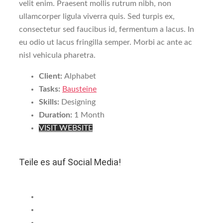
velit enim. Praesent mollis rutrum nibh, non
ullamcorper ligula viverra quis. Sed turpis ex,
consectetur sed faucibus id, fermentum a lacus. In
eu odio ut lacus fringilla semper. Morbi ac ante ac
nisl vehicula pharetra.
Client:
Alphabet
Tasks:
Bausteine
Skills:
Designing
Duration:
1 Month
VISIT WEBSITE
Teile es auf Social Media!