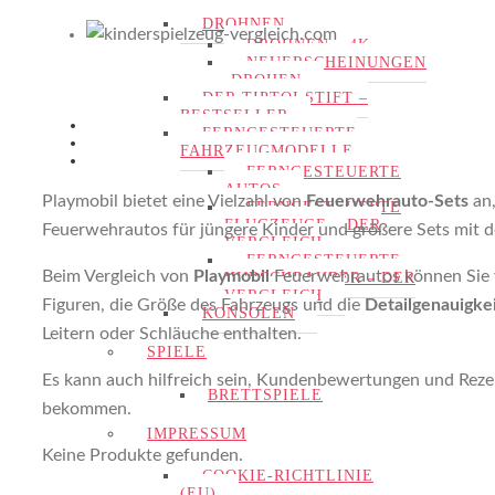
DROHNEN
DROHNEN – 4K
NEUERSCHEINUNGEN
-DROHEN
DER TIPTOI STIFT –
BESTSELLER
FERNGESTEUERTE
FAHRZEUGMODELLE
FERNGESTEUERTE
AUTOS
Playmobil bietet eine Vielzahl von
Feuerwehrauto-Sets
an,
FERNGESTEUERTE
FLUGZEUGE – DER
Feuerwehrautos für jüngere Kinder und größere Sets mit d
VERGLEICH
FERNGESTEUERTE
Beim Vergleich von
Playmobil
Feuerwehrautos können Sie v
HUBSCHRAUBER – DER
VERGLEICH
Figuren, die Größe des Fahrzeugs und die
Detailgenauigke
KONSOLEN
Leitern oder Schläuche enthalten.
SPIELE
Es kann auch hilfreich sein, Kundenbewertungen und Reze
BRETTSPIELE
bekommen.
IMPRESSUM
Keine Produkte gefunden.
COOKIE-RICHTLINIE
(EU)