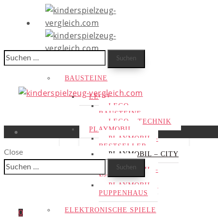
Suchen
HOME
nach:
BAUSTEINE
LEGO
LEGO –
BAUSTEINE
LEGO – TECHNIK
PLAYMOBIL
PLAYMOBIL –
BESTSELLER
Close
PLAYMOBIL – CITY
ACTION
Suchen
PLAYMOBIL –
nach:
NOVELMORE
PLAYMOBIL –
PUPPENHAUS
ELEKTRONISCHE SPIELE
0